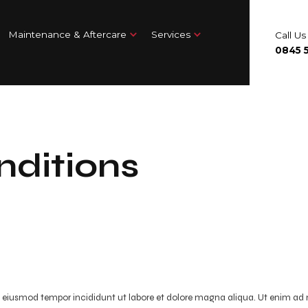
Maintenance & Aftercare
Services
Call U
0845 5
ditions
do eiusmod tempor incididunt ut labore et dolore magna aliqua. Ut enim ad 