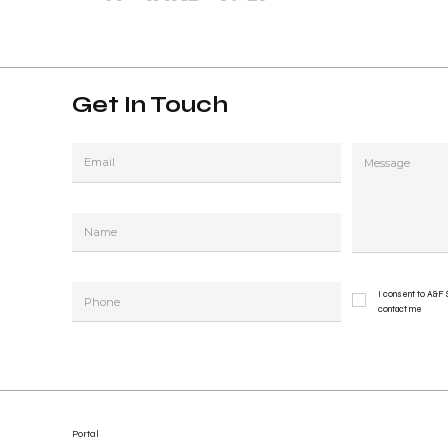
Get In Touch
I consent to A&F 
contact me
Portal