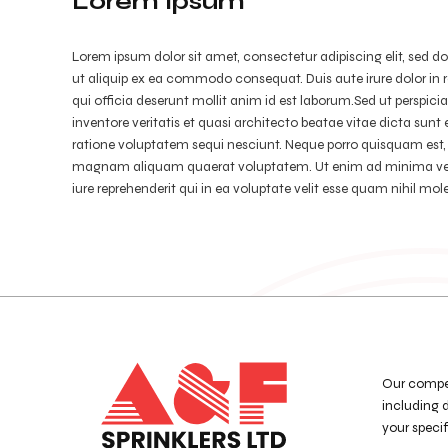
Lorem Ipsum
Lorem ipsum dolor sit amet, consectetur adipiscing elit, sed 
ut aliquip ex ea commodo consequat. Duis aute irure dolor in re
qui officia deserunt mollit anim id est laborum.Sed ut perspi
inventore veritatis et quasi architecto beatae vitae dicta su
ratione voluptatem sequi nesciunt. Neque porro quisquam est, 
magnam aliquam quaerat voluptatem. Ut enim ad minima venia
iure reprehenderit qui in ea voluptate velit esse quam nihil mo
Our compete
including d
your speci