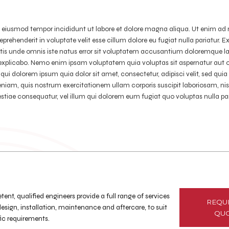
do eiusmod tempor incididunt ut labore et dolore magna aliqua. Ut enim ad 
prehenderit in voluptate velit esse cillum dolore eu fugiat nulla pariatur. 
ciatis unde omnis iste natus error sit voluptatem accusantium doloremque 
nt explicabo. Nemo enim ipsam voluptatem quia voluptas sit aspernatur aut 
qui dolorem ipsum quia dolor sit amet, consectetur, adipisci velit, sed q
m, quis nostrum exercitationem ullam corporis suscipit laboriosam, ni
lestiae consequatur, vel illum qui dolorem eum fugiat quo voluptas nulla pa
nt, qualified engineers provide a full range of services
REQU
esign, installation, maintenance and aftercare, to suit
QU
fic requirements.