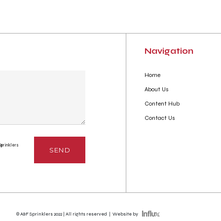
Navigation
Home
About Us
Content Hub
Contact Us
Sprinklers
© A&F Sprinklers 2022 | All rights reserved
|
Website by