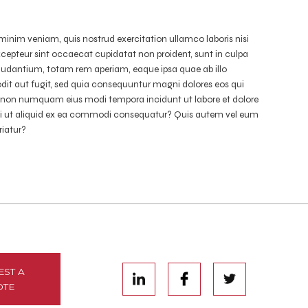
minim veniam, quis nostrud exercitation ullamco laboris nisi
Excepteur sint occaecat cupidatat non proident, sunt in culpa
laudantium, totam rem aperiam, eaque ipsa quae ab illo
odit aut fugit, sed quia consequuntur magni dolores eos qui
uia non numquam eius modi tempora incidunt ut labore et dolore
si ut aliquid ex ea commodi consequatur? Quis autem vel eum
riatur?
EST A
OTE