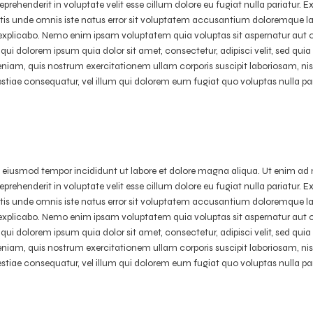
prehenderit in voluptate velit esse cillum dolore eu fugiat nulla pariatur. 
ciatis unde omnis iste natus error sit voluptatem accusantium doloremque 
nt explicabo. Nemo enim ipsam voluptatem quia voluptas sit aspernatur aut 
qui dolorem ipsum quia dolor sit amet, consectetur, adipisci velit, sed q
m, quis nostrum exercitationem ullam corporis suscipit laboriosam, ni
lestiae consequatur, vel illum qui dolorem eum fugiat quo voluptas nulla pa
do eiusmod tempor incididunt ut labore et dolore magna aliqua. Ut enim ad 
prehenderit in voluptate velit esse cillum dolore eu fugiat nulla pariatur. 
ciatis unde omnis iste natus error sit voluptatem accusantium doloremque 
nt explicabo. Nemo enim ipsam voluptatem quia voluptas sit aspernatur aut 
qui dolorem ipsum quia dolor sit amet, consectetur, adipisci velit, sed q
m, quis nostrum exercitationem ullam corporis suscipit laboriosam, ni
lestiae consequatur, vel illum qui dolorem eum fugiat quo voluptas nulla pa