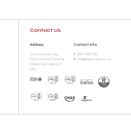
Contact Us
Address
Contact Info
Unit 4, Gorrels Way
T.
0845 505 1550
Trans-Pennine Trading
E.
info@afsprinklers.co.uk
Estate, Rochdale OL11
2PX