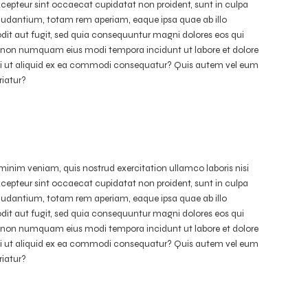
Excepteur sint occaecat cupidatat non proident, sunt in culpa
laudantium, totam rem aperiam, eaque ipsa quae ab illo
odit aut fugit, sed quia consequuntur magni dolores eos qui
uia non numquam eius modi tempora incidunt ut labore et dolore
si ut aliquid ex ea commodi consequatur? Quis autem vel eum
riatur?
minim veniam, quis nostrud exercitation ullamco laboris nisi
Excepteur sint occaecat cupidatat non proident, sunt in culpa
laudantium, totam rem aperiam, eaque ipsa quae ab illo
odit aut fugit, sed quia consequuntur magni dolores eos qui
uia non numquam eius modi tempora incidunt ut labore et dolore
si ut aliquid ex ea commodi consequatur? Quis autem vel eum
riatur?